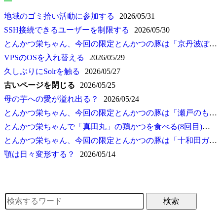
地域のゴミ拾い活動に参加する
2026/05/31
SSH接続できるユーザーを制限する
2026/05/30
とんかつ栄ちゃん、今回の限定とんかつの豚は
京丹波ぽーくPREMIUM
VPSのOSを入れ替える
2026/05/29
久しぶりにSolrを触る
2026/05/27
古いページを閉じる
2026/05/25
母の芋への愛が溢れ出る？
2026/05/24
とんかつ栄ちゃん、今回の限定とんかつの豚は
瀬戸のもち豚 せと姫
とんかつ栄ちゃんで
真田丸
の鶏かつを食べる(8回目)
202
とんかつ栄ちゃん、今回の限定とんかつの豚は
十和田ガーリックポーク
顎は日々変形する？
2026/05/14
検索