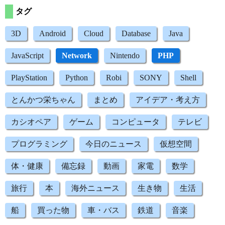
タグ
3D
Android
Cloud
Database
Java
JavaScript
Network
Nintendo
PHP
PlayStation
Python
Robi
SONY
Shell
とんかつ栄ちゃん
まとめ
アイデア・考え方
カシオペア
ゲーム
コンピュータ
テレビ
プログラミング
今日のニュース
仮想空間
体・健康
備忘録
動画
家電
数学
旅行
本
海外ニュース
生き物
生活
船
買った物
車・バス
鉄道
音楽