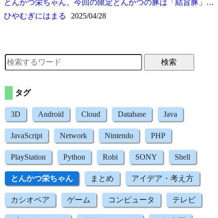
とんかつ栄ちゃん、今回の限定とんかつの豚は
結旨豚
(7
ひやむぎにはまる
2025/04/28
検索
タグ
3D
Android
Cloud
Database
Java
JavaScript
Network
Nintendo
PHP
PlayStation
Python
Robi
SONY
Shell
とんかつ栄ちゃん
まとめ
アイデア・考え方
カシオペア
ゲーム
コンピュータ
テレビ