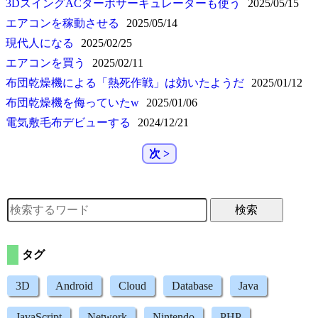
3DスイングACターボサーキュレーターも使う
2025/05/15
エアコンを稼動させる
2025/05/14
現代人になる
2025/02/25
エアコンを買う
2025/02/11
布団乾燥機による
熱死作戦
は効いたようだ
2025/01/12
布団乾燥機を侮っていたw
2025/01/06
電気敷毛布デビューする
2024/12/21
次 >
検索
タグ
3D
Android
Cloud
Database
Java
JavaScript
Network
Nintendo
PHP