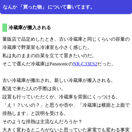
なんか
買った物
について書いてます。
冷蔵庫が搬入される
量販店で品定めしたとき、古い冷蔵庫と同じくらいの容量の
冷蔵庫で野菜室も冷凍室も小さく感じた。
私は丸のままの白菜を立てて置きたいのだ。
そこで選んだ冷蔵庫はPanasonicの
NR-C33ES2
だった。
古い冷蔵庫が搬出され、新しい冷蔵庫が搬入される。
配送で来た2人の手際は良い。
設置も行っていただくが、冷蔵庫を背面にくっつける。
え！？いいの？
と思うや否や、
冷蔵庫は横面と上面で
排熱します
と説明を受ける。
そのような排熱は主流なんだろうか？
大きく変わるところがないと思っていた家電でも変わる事実