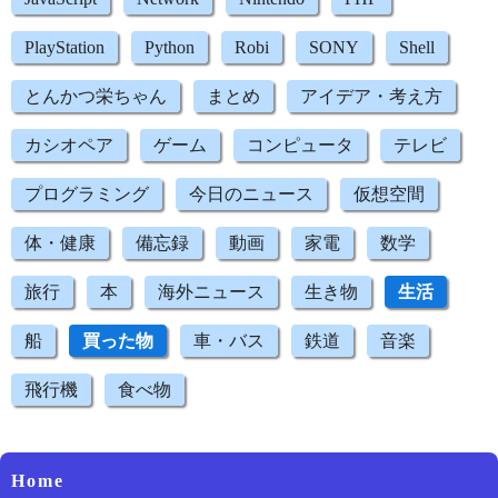
PlayStation
Python
Robi
SONY
Shell
とんかつ栄ちゃん
まとめ
アイデア・考え方
カシオペア
ゲーム
コンピュータ
テレビ
プログラミング
今日のニュース
仮想空間
体・健康
備忘録
動画
家電
数学
旅行
本
海外ニュース
生き物
生活
船
買った物
車・バス
鉄道
音楽
飛行機
食べ物
Home