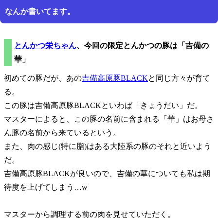
なんか書いてます。
とんかつ栄ちゃん
、今回の限定とんかつの豚は
吉備の
華
初めての豚だが、あの
吉備高原豚BLACK
と同じ方々が育て
る。
この豚は吉備高原豚BLACKといわば
きょうだい
だ。
マスターによると、この豚の名前に含まれる
華
はお母さ
ん豚の名前から来ているという。
また、肉の感じ(特に脂)はある大陸系の豚のそれと近いよう
だ。
吉備高原豚BLACKが良いので、吉備の華についても私は期
待度を上げてしまう…w
マスターから調理する前の肉を見せていただく。