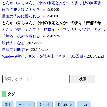
とんかつ栄ちゃん、今回の限定とんかつの豚は彩の国黒豚(11回目)
痒みの犯人はノミか？
2025/03/06
最強の痒みに襲われる
2025/03/01
とんかつ栄ちゃん、今回の限定とんかつの豚は
吉備の華
とんかつ栄ちゃんで
十勝ロイヤルマンガリッツア
のメンチかつを食べる(7回目)
煽る
技術を感じる
2025/02/26
現代人になる
2025/02/25
国葬で判断する
2025/02/23
Windows機でテキストを読み上げさせる(3.5回目)
2025/02/23
検索
タグ
3D
Android
Cloud
Database
Java