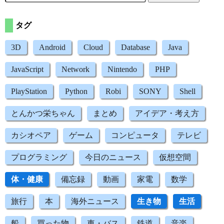
タグ
3D
Android
Cloud
Database
Java
JavaScript
Network
Nintendo
PHP
PlayStation
Python
Robi
SONY
Shell
とんかつ栄ちゃん
まとめ
アイデア・考え方
カシオペア
ゲーム
コンピュータ
テレビ
プログラミング
今日のニュース
仮想空間
体・健康
備忘録
動画
家電
数学
旅行
本
海外ニュース
生き物
生活
船
買った物
車・バス
鉄道
音楽