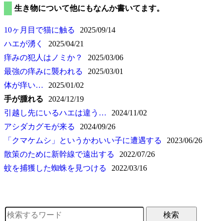
生き物について他にもなんか書いてます。
10ヶ月目で猫に触る
2025/09/14
ハエが湧く
2025/04/21
痒みの犯人はノミか？
2025/03/06
最強の痒みに襲われる
2025/03/01
体が痒い…
2025/01/02
手が腫れる
2024/12/19
引越し先にいるハエは違う…
2024/11/02
アシダカグモが来る
2024/09/26
クマケムシ
というかわいい子に遭遇する
2023/06/26
散策のために新幹線で遠出する
2022/07/26
蚊を捕獲した蜘蛛を見つける
2022/03/16
検索