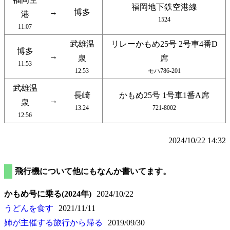
福岡地下鉄空港線
→
博多
港
1524
11:07
武雄温
リレーかもめ25号 2号車4番D
博多
→
泉
席
11:53
12:53
モハ786-201
武雄温
長崎
かもめ25号 1号車1番A席
→
泉
13:24
721-8002
12:56
2024/10/22 14:32
飛行機について他にもなんか書いてます。
かもめ号に乗る(2024年)
2024/10/22
うどんを食す
2021/11/11
姉が主催する旅行から帰る
2019/09/30