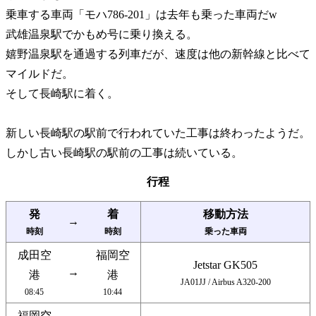
乗車する車両
モハ786-201
は去年も乗った車両だw
武雄温泉駅でかもめ号に乗り換える。
嬉野温泉駅を通過する列車だが、速度は他の新幹線と比べて
マイルドだ。
そして長崎駅に着く。
新しい長崎駅の駅前で行われていた工事は終わったようだ。
しかし古い長崎駅の駅前の工事は続いている。
行程
発
着
移動方法
→
時刻
時刻
乗った車両
成田空
福岡空
Jetstar GK505
→
港
港
JA01JJ / Airbus A320-200
08:45
10:44
福岡空