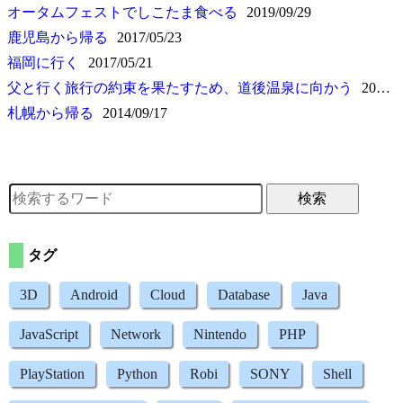
オータムフェストでしこたま食べる
2019/09/29
鹿児島から帰る
2017/05/23
福岡に行く
2017/05/21
父と行く旅行の約束を果たすため、道後温泉に向かう
2014/12/06
札幌から帰る
2014/09/17
検索
タグ
3D
Android
Cloud
Database
Java
JavaScript
Network
Nintendo
PHP
PlayStation
Python
Robi
SONY
Shell