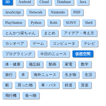
3D
Android
Cloud
Database
Java
JavaScript
Network
Nintendo
PHP
PlayStation
Python
Robi
SONY
Shell
とんかつ栄ちゃん
まとめ
アイデア・考え方
カシオペア
ゲーム
コンピュータ
テレビ
プログラミング
今日のニュース
仮想空間
体・健康
備忘録
動画
家電
数学
旅行
本
海外ニュース
生き物
生活
船
買った物
車・バス
鉄道
音楽
飛行機
食べ物