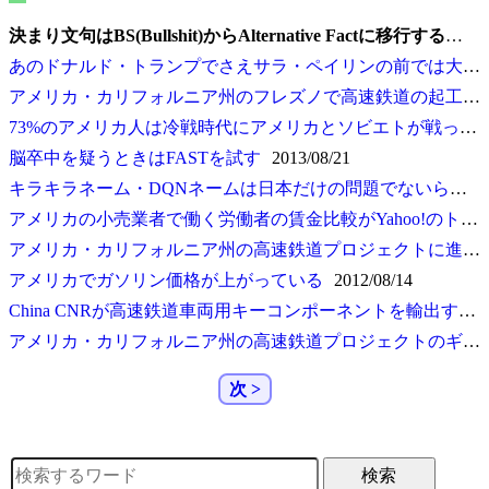
決まり文句はBS(Bullshit)からAlternative Factに移行する
2017
あのドナルド・トランプでさえサラ・ペイリンの前では大人しいw
アメリカ・カリフォルニア州のフレズノで高速鉄道の起工式が行われた
73%のアメリカ人は冷戦時代にアメリカとソビエトが戦っていたことを知らないってウソだろ？！
脳卒中を疑うときはFASTを試す
2013/08/21
キラキラネーム・DQNネームは日本だけの問題でないらしい
アメリカの小売業者で働く労働者の賃金比較がYahoo!のトップに載る
アメリカ・カリフォルニア州の高速鉄道プロジェクトに進展があった
アメリカでガソリン価格が上がっている
2012/08/14
China CNRが高速鉄道車両用キーコンポーネントを輸出する
アメリカ・カリフォルニア州の高速鉄道プロジェクトのギャラリーがある
次 >
検索