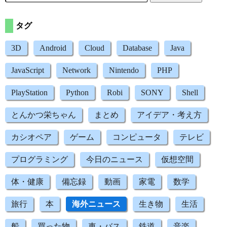
タグ
3D
Android
Cloud
Database
Java
JavaScript
Network
Nintendo
PHP
PlayStation
Python
Robi
SONY
Shell
とんかつ栄ちゃん
まとめ
アイデア・考え方
カシオペア
ゲーム
コンピュータ
テレビ
プログラミング
今日のニュース
仮想空間
体・健康
備忘録
動画
家電
数学
旅行
本
海外ニュース
生き物
生活
船
買った物
車・バス
鉄道
音楽