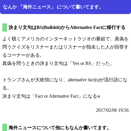
なんか
海外ニュース
について書いてます。
決まり文句はBS(Bullshit)からAlternative Factに移行する
よく聴くアメリカのインターネットラジオの番組で、真偽を
問うクイズをリスナーまたはリスナーが指名した人が回答す
るコーナーがある。
真偽を問うときの決まり文句は
Yes or BS
だった。
トランプさんが大統領になり、alternative fact(s)が流行語にな
る。
決まり文句は
Fact or Alternative Fact
になるw
2017/02/06 19:56
海外ニュースについて他にもなんか書いてます。