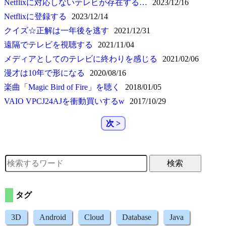
Netflixに対応しないテレビが存在する…
2023/12/16
Netflixに登録する
2023/12/14
クイズ☆正解は一年後を逃す
2021/12/31
遠隔でテレビを視聴する
2021/11/04
メディアとしてのテレビに終わりを感じる
2021/02/06
漫才は10年で形になる
2020/08/16
楽曲
Magic Bird of Fire
を聴く
2018/01/05
VAIO VPCJ24AJを衝動買いするw
2017/10/29
次 >
検索
タグ
3D
Android
Cloud
Database
Java