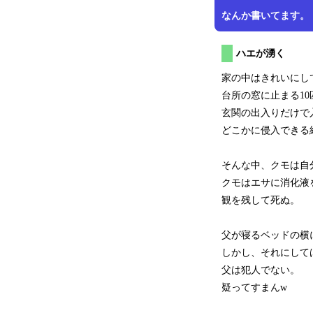
なんか書いてます。
ハエが湧く
家の中はきれいにし
台所の窓に止まる1
玄関の出入りだけで
どこかに侵入できる
そんな中、クモは自
クモはエサに消化液
観を残して死ぬ。
父が寝るベッドの横
しかし、それにして
父は犯人でない。
疑ってすまんw