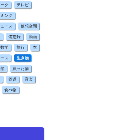
ュータ
テレビ
ラミング
ニュース
仮想空間
康
備忘録
動画
数学
旅行
本
ュース
生き物
船
買った物
ス
鉄道
音楽
食べ物