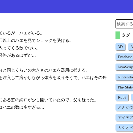
ているが、ハエがいる。
タグ
0匹以上のハエを見てショックを受ける。
3D
A
入ってくる数でない。
経路があるはずだ…
Database
JavaScrip
分と同じくらいの大きさのハエを器用に捕える。
Nintendo
を注入して溶かしながら体液を吸うそうで、ハエはその外
PlayStat
Robi
にある窓の網戸が少し開いていたので、父を疑った。
はハエの数は多すぎる…
とんか
アイデ
カシオ