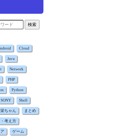
検索
ndroid
Cloud
Java
t
Network
PHP
ion
Python
SONY
Shell
つ栄ちゃん
まとめ
ア・考え方
ペア
ゲーム