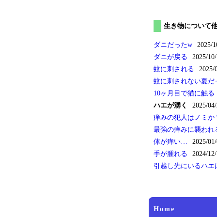
生き物について
ダニだったw
2025/1
ダニが戻る
2025/10/
蚊に刺される
2025/
蚊に刺されない夏だ
10ヶ月目で猫に触る
ハエが湧く
2025/04/
痒みの犯人はノミか
最強の痒みに襲われ
体が痒い…
2025/01/
手が腫れる
2024/12/
引越し先にいるハエ
Home