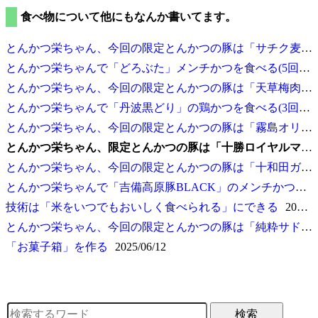
食べ物について他にもなんか書いてます。
とんかつ栄ちゃん、今回の限定とんかつの豚は
サチク麦王
とんかつ栄ちゃんで
どろぶた
メンチかつを食べる(5回目)
とんかつ栄ちゃん、今回の限定とんかつの豚は
天草梅肉ポーク
とんかつ栄ちゃんで
丹波黒どり
の鶏かつを食べる(3回目)
とんかつ栄ちゃん、今回の限定とんかつの豚は
霧島オリーブ赤豚
とんかつ栄ちゃん、限定とんかつの豚は
十勝ロイヤルマンガリッツア
とんかつ栄ちゃん、今回の限定とんかつの豚は
十和田ガーリックポーク
とんかつ栄ちゃんで
吉備高原豚BLACK
のメンチかつを食べる(3回目)
技術は
米をいつでもおいしく食べられる
にできる
2025/06/14
とんかつ栄ちゃん、今回の限定とんかつの豚は
純粋サドルバック
お菓子箱
を作る
2025/06/12
検索