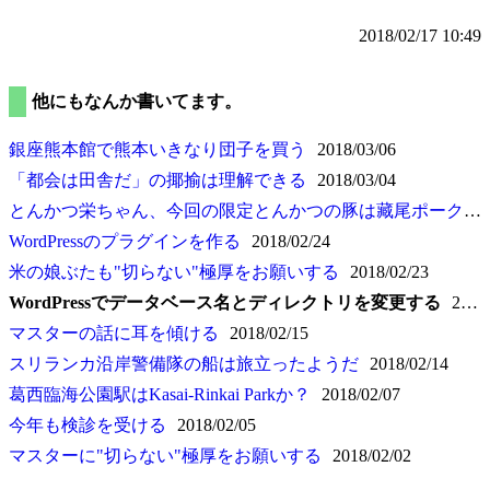
2018/02/17 10:49
他にもなんか書いてます。
銀座熊本館で熊本いきなり団子を買う
2018/03/06
都会は田舎だ
の揶揄は理解できる
2018/03/04
とんかつ栄ちゃん、今回の限定とんかつの豚は藏尾ポーク(10回目)
WordPressのプラグインを作る
2018/02/24
米の娘ぶたも"切らない"極厚をお願いする
2018/02/23
WordPressでデータベース名とディレクトリを変更する
2018/02/17
マスターの話に耳を傾ける
2018/02/15
スリランカ沿岸警備隊の船は旅立ったようだ
2018/02/14
葛西臨海公園駅はKasai-Rinkai Parkか？
2018/02/07
今年も検診を受ける
2018/02/05
マスターに"切らない"極厚をお願いする
2018/02/02