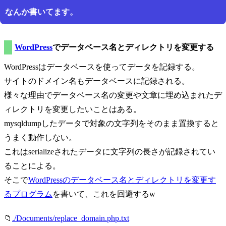
なんか書いてます。
WordPress
でデータベース名とディレクトリを変更する
WordPressはデータベースを使ってデータを記録する。
サイトのドメイン名もデータベースに記録される。
様々な理由でデータベース名の変更や文章に埋め込まれたデ
ィレクトリを変更したいことはある。
mysqldumpしたデータで対象の文字列をそのまま置換すると
うまく動作しない。
これはserializeされたデータに文字列の長さが記録されてい
ることによる。
そこで
WordPressのデータベース名とディレクトリを変更す
るプログラム
を書いて、これを回避するw
📁
./Documents/replace_domain.php.txt