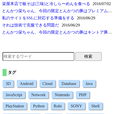
栄屋本店で板そば(三味)と冷しらーめんを食べる
2016/07/02
とんかつ栄ちゃん、今回の限定とんかつの豚はプレミアムどろぶた
私のサイトをSSLに対応する準備をする
2016/06/29
それは技術で克服できる問題だ
2016/06/29
とんかつ栄ちゃん、今回の限定とんかつの豚はキントア豚(5回目)
検索
タグ
3D
Android
Cloud
Database
Java
JavaScript
Network
Nintendo
PHP
PlayStation
Python
Robi
SONY
Shell