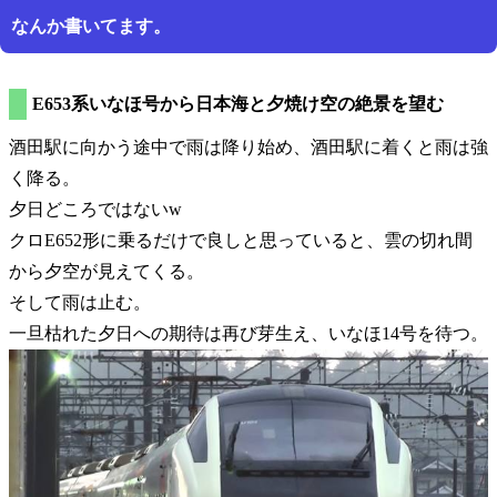
なんか書いてます。
E653系いなほ号から日本海と夕焼け空の絶景を望む
酒田駅に向かう途中で雨は降り始め、酒田駅に着くと雨は強
く降る。
夕日どころではないw
クロE652形に乗るだけで良しと思っていると、雲の切れ間
から夕空が見えてくる。
そして雨は止む。
一旦枯れた夕日への期待は再び芽生え、いなほ14号を待つ。