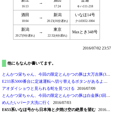
新庄
酒田
普通
→
16:13
17:24
キハ111-218
酒田
新潟
いなほ14号
→
18:04
20:23(16分遅れ)
クロE652-1004
新潟
東京
→
Maxとき348号
20:27(9分遅れ)
22:32(4分遅れ)
2016/07/02 23:57
他にもなんか書いてます。
とんかつ栄ちゃん、今回の限定とんかつの豚は大万吉豚(3回目)
E233系5000番台に定速運転へ切り替えるボタンがあるようだ
アオダイショウと見られる蛇を見つける
2016/07/09
とんかつ栄ちゃん、今回の限定とんかつの豚は白金豚(3回目)
めんたいパーク大洗に行く
2016/07/03
E653系いなほ号から日本海と夕焼け空の絶景を望む
2016/07/02