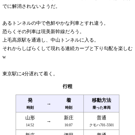
でに解消されないようだ。
あるトンネルの中で色鮮やかな列車とすれ違う。
恐らくその列車は現美新幹線だろう。
上毛高原駅を通過し、中山トンネルに入る。
それからしばらくして現れる連続カーブと下り勾配を楽しむ
w
東京駅に4分遅れて着く。
行程
発
着
移動方法
→
時刻
時刻
乗った車両
山形
新庄
普通
→
14:52
16:07
クモハ701-5501